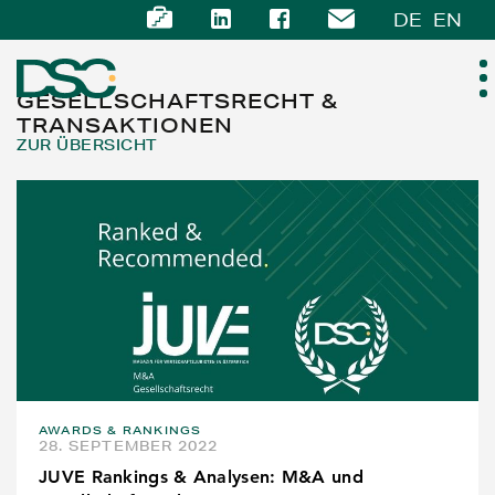
DE
EN
GESELLSCHAFTSRECHT &
TRANSAKTIONEN
ZUR ÜBERSICHT
ÜBER UNS
EXPERTISE
TEAM
NEWS
KARRIERE
AWARDS & RANKINGS
28. SEPTEMBER 2022
KONTAKT
JUVE Rankings & Analysen: M&A und