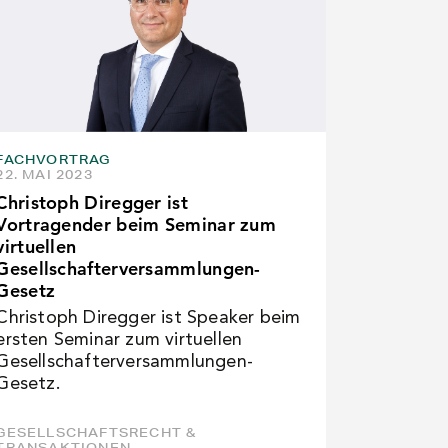
FACHVORTRAG
22. MAI 2023
Christoph Diregger ist
Vortragender beim Seminar zum
virtuellen
Gesellschafterversammlungen-
Gesetz
Christoph Diregger ist Speaker beim
ersten Seminar zum virtuellen
Gesellschafterversammlungen-
Gesetz.
GESELLSCHAFTSRECHT &
TRANSAKTIONEN