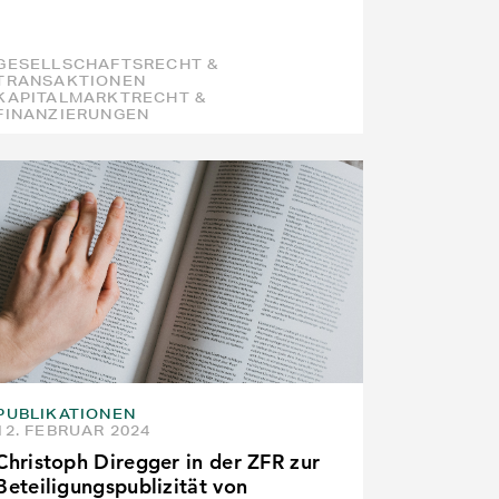
GESELLSCHAFTSRECHT &
TRANSAKTIONEN
KAPITALMARKTRECHT &
FINANZIERUNGEN
PUBLIKATIONEN
12. FEBRUAR 2024
Christoph Diregger in der ZFR zur
Beteiligungspublizität von