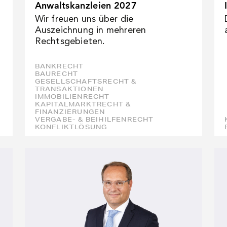
Anwaltskanzleien 2027
Wir freuen uns über die
Auszeichnung in mehreren
Rechtsgebieten.
BANKRECHT
BAURECHT
GESELLSCHAFTSRECHT &
TRANSAKTIONEN
IMMOBILIENRECHT
KAPITALMARKTRECHT &
FINANZIERUNGEN
VERGABE- & BEIHILFENRECHT
KONFLIKTLÖSUNG