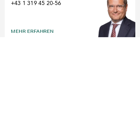
+43 1 319 45 20-56
MEHR ERFAHREN
DR.
PETRA FELZMANN, B.SC.
JURISTISCHE MITARBEITERIN
felzmann@dsc.at
+43 1 319 45 20 56
MEHR ERFAHREN