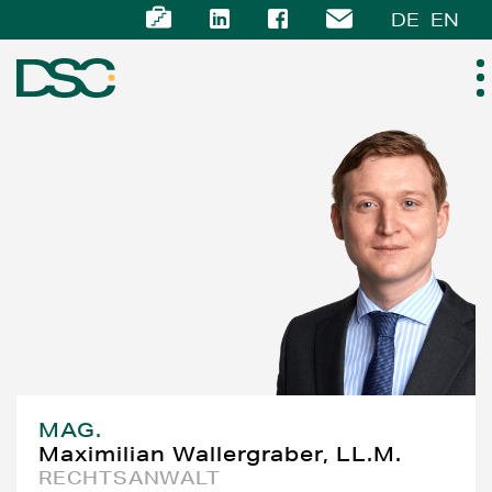
DE
EN
ÜBER UNS
EXPERTISE
TEAM
NEWS
KARRIERE
MAG.
Maximilian Wallergraber, LL.M.
KONTAKT
RECHTSANWALT