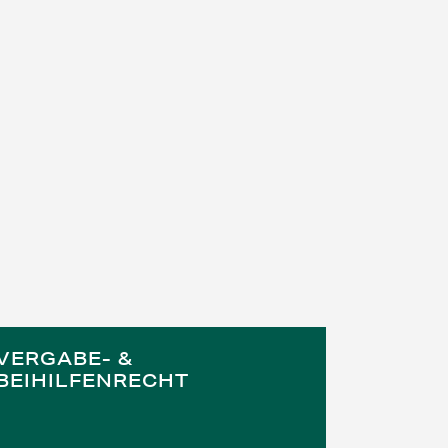
VERGABE- &
BEIHILFENRECHT