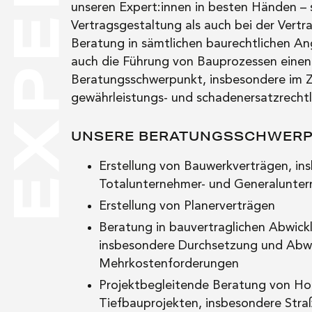
EXPERTISE
unseren Expert:innen in besten Händen –
NEWS
Vertragsgestaltung als auch bei der Vert
Beratung in sämtlichen baurechtlichen An
auch die Führung von Bauprozessen einen
KARRIERE
Beratungsschwerpunkt, insbesondere im
gewährleistungs- und schadenersatzrecht
KONTAKT
UNSERE BERATUNGSSCHWERP
Erstellung von Bauwerkverträgen, in
Totalunternehmer- und Generalunte
Erstellung von Planerverträgen
Beratung in bauvertraglichen Abwick
insbesondere Durchsetzung und Abw
Mehrkostenforderungen
Projektbegleitende Beratung von Ho
Tiefbauprojekten, insbesondere Stra