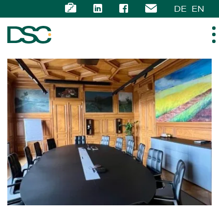
DE
EN
ÜBER UNS
EXPERTISE
TEAM
NEWS
KARRIERE
KONTAKT