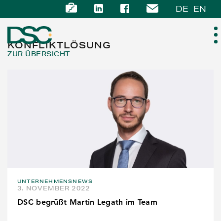
DE
EN
KONFLIKTLÖSUNG
ZUR ÜBERSICHT
ÜBER UNS
EXPERTISE
TEAM
NEWS
UNTERNEHMENSNEWS
KARRIERE
3. NOVEMBER 2022
DSC begrüßt Martin Legath im Team
KONTAKT