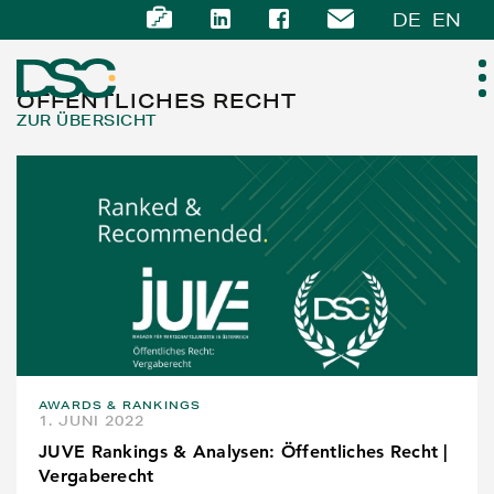
DE
EN
ÖFFENTLICHES RECHT
ZUR ÜBERSICHT
ÜBER UNS
EXPERTISE
TEAM
NEWS
AWARDS & RANKINGS
KARRIERE
1. JUNI 2022
JUVE Rankings & Analysen: Öffentliches Recht |
KONTAKT
Vergaberecht