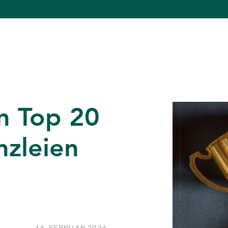
n Top 20
nzleien
14. FEBRUAR 2024