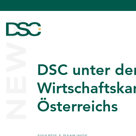
NEWS
DSC unter de
ÜBER UNS
Wirtschaftska
Österreichs
EXPERTISE
TEAM
AWARDS & RANKINGS