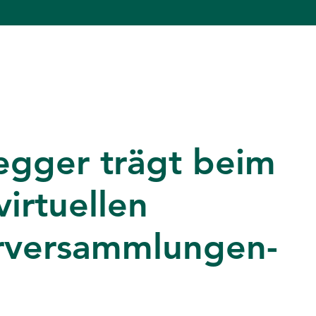
egger trägt beim
irtuellen
erversammlungen-