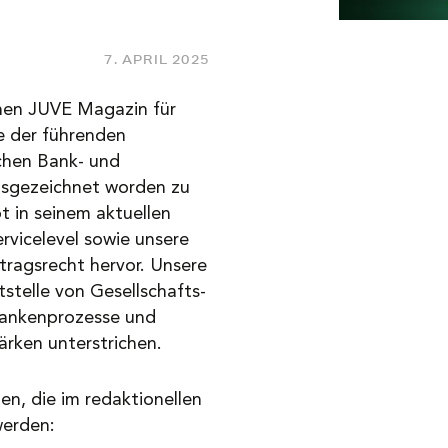
7. APRIL 2025
enen JUVE Magazin für
ne der führenden
ichen Bank- und
usgezeichnet worden zu
 in seinem aktuellen
rvicelevel sowie unsere
ragsrecht hervor. Unsere
tstelle von Gesellschafts-
Bankenprozesse und
ärken unterstrichen.
en, die im redaktionellen
 werden: