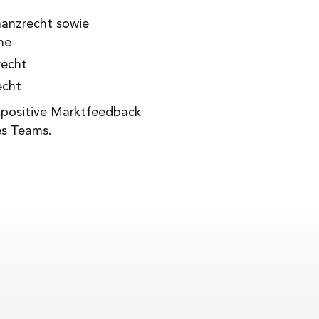
nanzrecht sowie
me
recht
echt
d positive Marktfeedback
es Teams.