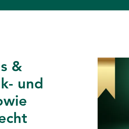
s &
nk- und
owie
echt