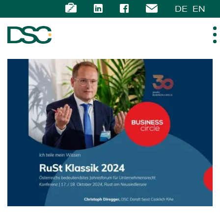
DE
EN
ÜBER UNS
EXPERTISE
TEAM
NEWS
KARRIERE
KONTAKT