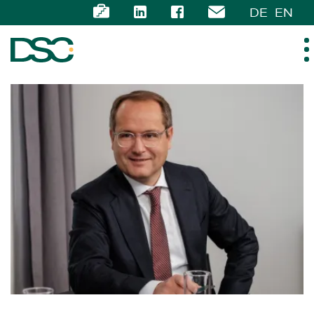
DE
EN
ÜBER UNS
EXPERTISE
TEAM
NEWS
KARRIERE
KONTAKT