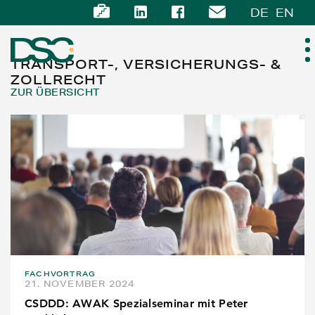
DE
EN
TRANSPORT-, VERSICHERUNGS- &
ZOLLRECHT
ZUR ÜBERSICHT
ÜBER UNS
EXPERTISE
TEAM
NEWS
KARRIERE
FACHVORTRAG
21. NOVEMBER 2024
KONTAKT
CSDDD: AWAK Spezialseminar mit Peter