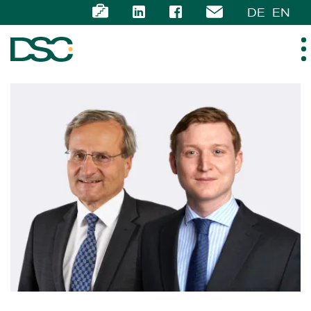
DE
EN
ÜBER UNS
EXPERTISE
TEAM
NEWS
KARRIERE
KONTAKT