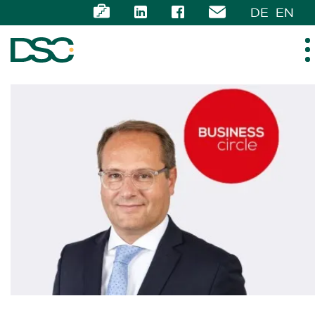
DE
EN
ÜBER UNS
EXPERTISE
TEAM
NEWS
KARRIERE
KONTAKT