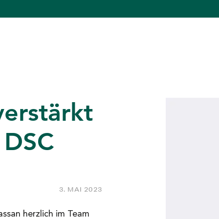
verstärkt
n DSC
3. MAI 2023
assan herzlich im Team