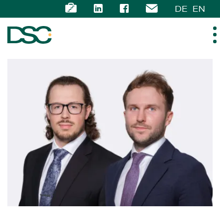
DE
EN
ÜBER UNS
EXPERTISE
TEAM
NEWS
KARRIERE
KONTAKT