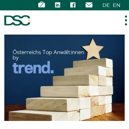
DE
EN
ÜBER UNS
EXPERTISE
TEAM
NEWS
KARRIERE
KONTAKT