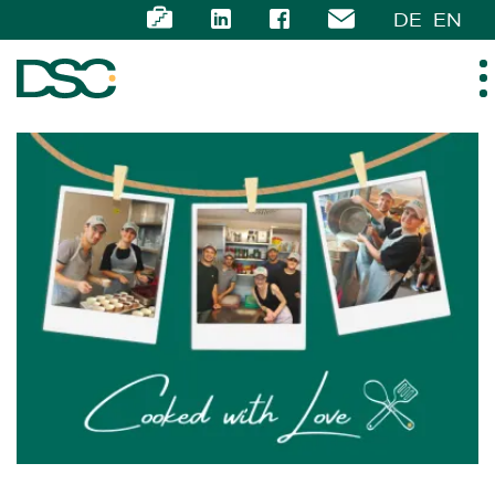
DE
EN
ÜBER UNS
EXPERTISE
TEAM
NEWS
KARRIERE
KONTAKT