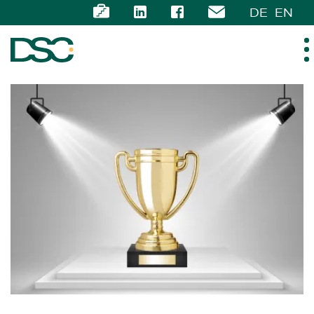
DE
EN
ÜBER UNS
EXPERTISE
TEAM
NEWS
KARRIERE
KONTAKT