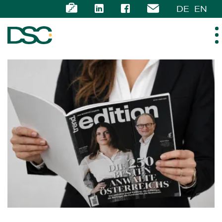
DE
EN
ÜBER UNS
EXPERTISE
TEAM
NEWS
KARRIERE
KONTAKT