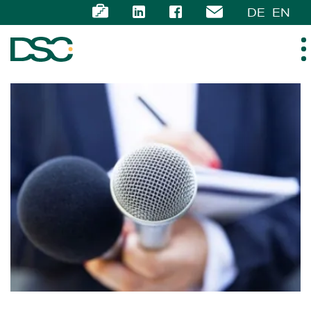
DE
EN
ÜBER UNS
EXPERTISE
TEAM
NEWS
KARRIERE
KONTAKT