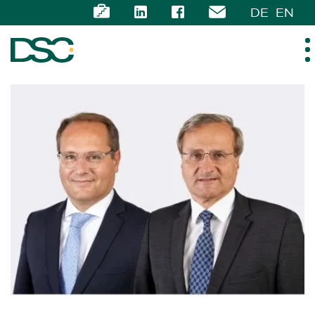
DE
EN
ÜBER UNS
EXPERTISE
TEAM
NEWS
KARRIERE
KONTAKT