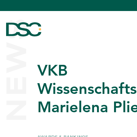
NEWS
VKB
ÜBER UNS
Wissenschafts
Marielena Plie
EXPERTISE
TEAM
AWARDS & RANKINGS