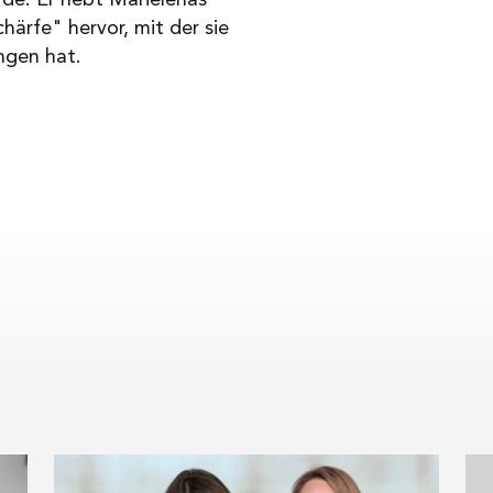
rde. Er hebt Marielenas
ärfe" hervor, mit der sie
ngen hat.