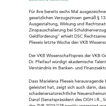
NEWS
Für ihre bereits sechs Mal ausgezeichne
gesetzlichen Verzugszinsen gemäß § 1
Ausgestaltung, Wirkung und Rechtsnatu
KARRIERE
Zinspauschalierung bei Schuldnerverzug
Geldforderung” erhielt DSC Rechtsanwa
Plieseis letzte Woche den VKB Wissensc
KONTAKT
Der VKB Wissenschaftspreis der VKB-G
Dr. Pfeifauf würdigt akademische Talen
Verständnis im Banken- und Finanzsekto
Dass Marielena Plieseis herausragende 
geleistet hat, zeigt sich auch darin, das
schadenersatzrechtliche Neuerscheinun
Danzl (Senatspräsident des OGH i.R., Sch