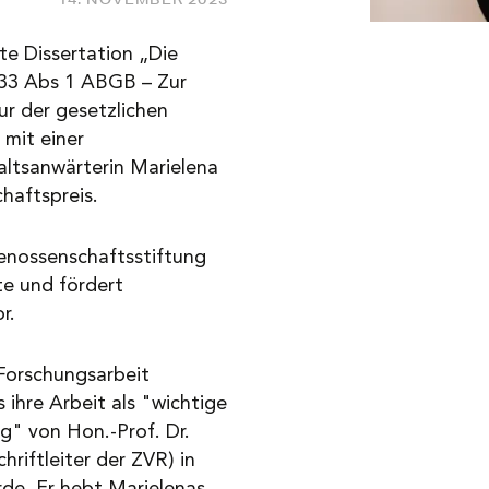
te Dissertation „Die
333 Abs 1 ABGB – Zur
r der gesetzlichen
 mit einer
ltsanwärterin Marielena
haftspreis.
enossenschaftsstiftung
te und fördert
r.
Forschungsarbeit
s ihre Arbeit als "wichtige
g" von Hon.-Prof. Dr.
riftleiter der ZVR) in