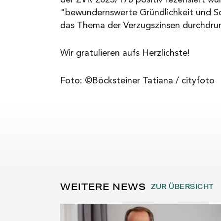
der ZVR 2023/178 positiv rezensiert wu
"bewundernswerte Gründlichkeit und Sch
das Thema der Verzugszinsen durchdru
Wir gratulieren aufs Herzlichste!
Foto: ©Böcksteiner Tatiana / cityfoto
WEITERE NEWS
ZUR ÜBERSICHT