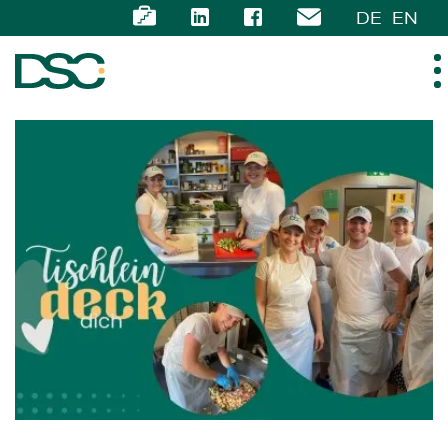
DE
EN
ÜBER UNS
EXPERTISE
TEAM
NEWS
KARRIERE
KONTAKT