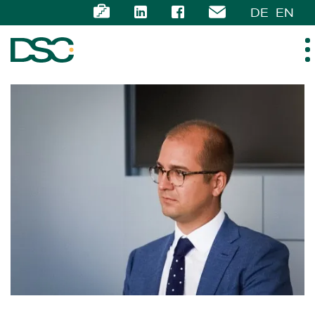
DE
EN
ÜBER UNS
EXPERTISE
TEAM
NEWS
KARRIERE
KONTAKT