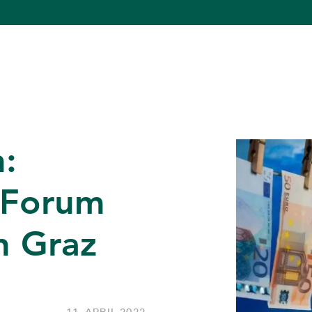
h:
 Forum
n Graz
11. APRIL 2022