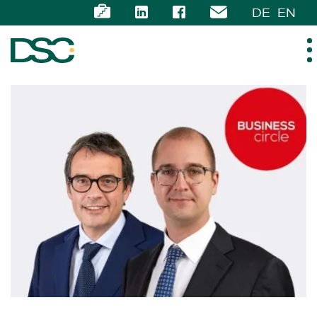
DE
EN
ÜBER UNS
EXPERTISE
TEAM
NEWS
KARRIERE
KONTAKT