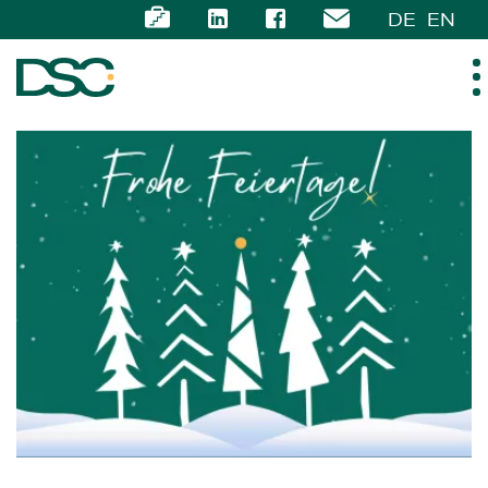
DE
EN
ÜBER UNS
EXPERTISE
TEAM
NEWS
KARRIERE
KONTAKT