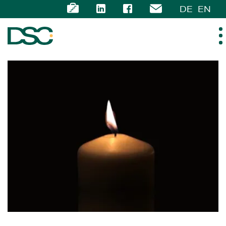
DE
EN
ÜBER UNS
EXPERTISE
TEAM
NEWS
KARRIERE
KONTAKT