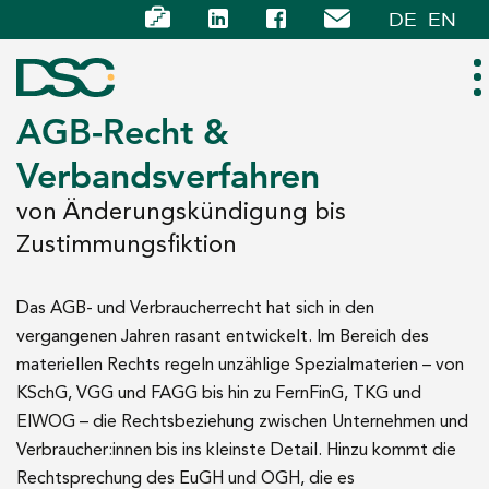
DE
EN
AGB-Recht &
Verbandsverfahren
ÜBER UNS
von Änderungskündigung bis
EXPERTISE
Zustimmungsfiktion
TEAM
Das AGB- und Verbraucherrecht hat sich in den
vergangenen Jahren rasant entwickelt. Im Bereich des
NEWS
materiellen Rechts regeln unzählige Spezialmaterien – von
KSchG, VGG und FAGG bis hin zu FernFinG, TKG und
KARRIERE
ElWOG – die Rechtsbeziehung zwischen Unternehmen und
Verbraucher:innen bis ins kleinste Detail. Hinzu kommt die
KONTAKT
Rechtsprechung des EuGH und OGH, die es